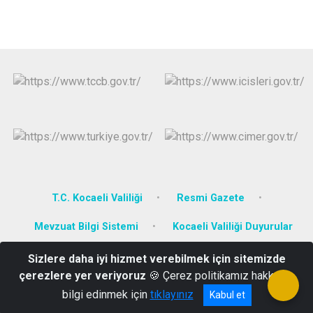
T.C. Kocaeli Valiliği
Resmi Gazete
Mevzuat Bilgi Sistemi
Kocaeli Valiliği Duyurular
Sizlere daha iyi hizmet verebilmek için sitemizde
Mimar Sinan Mahallesi İstiklal Cad. No: 187 Dilovası/KOCAELİ
çerezlere yer veriyoruz
🍪 Çerez politikamız hakkında
0262 754 23 76
bilgi edinmek için
tıklayınız
Kabul et