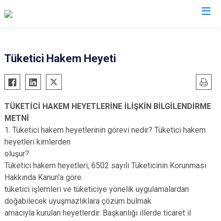
Kocaeli
Tüketici Hakem Heyeti
Gebze
Başiskele
Gölcük
Darıca
TÜKETİCİ HAKEM HEYETLERİNE İLİŞKİN BİLGİLENDİRME
Kandıra
Çayırova
METNİ
Karamürsel
Dilovası
1. Tüketici hakem heyetlerinin görevi nedir? Tüketici hakem
Körfez
İzmit
heyetleri kimlerden
oluşur?
Derince
Kartepe
Tüketici hakem heyetleri, 6502 sayılı Tüketicinin Korunması
Hakkında Kanun’a göre
tüketici işlemleri ve tüketiciye yönelik uygulamalardan
doğabilecek uyuşmazlıklara çözüm bulmak
amacıyla kurulan heyetlerdir. Başkanlığı illerde ticaret il