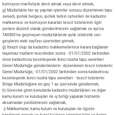
komisyon marifetiyle devir almak veya devir etmek,
g) Müdürlükte her ay yapılan işlemler sonucu düzenlenen tapu
senedi, ipotek belgesi, ipotek terkin cetvelleri ile kadastro
mahkemesi ve komisyon kararları tescil listelerinin ilgili
yerlere düzenli olarak gönderilmesini sağlamak ve ayrıca
TAKBİS’ne geçmeyen müdürlüklerde aylık istatistik veri
girişlerini web sayfası üzerinden girmek,
ğ) İtirazlı olup da kadastro mahkemelerince karara bağlanan
taşınmaz malların tescilinden sonra - 01/01/2002 tarihinden
önce kadastrosu kesinleşerek ikinci nüsha tapu senetleri
Genel Müdürlüğe gönderilenlerin- düzenlenen tescil listelerini
Genel Müdürlüğe, -01/01/2002 tarihinden sonra kadastrosu
kesinleşerek ikinci nüsha tapu senetleri - tescil listelerini
Bölge Müdürlüğüne en geç 1 ay içerisinde göndermek,
h) Görevine giren konularda kadastro müdürlükleri ve diğer
kamu kurum ve kuruluşları ile iş birliği yaparak hizmetin
aksamadan yürütülmesini sağlamak,
ı) Mahkemeler, kamu kurum ve kuruluşları ile ilgisini
kanıtlayan gerçek ve tüzel kişilerce istenilen bilgi ve belge