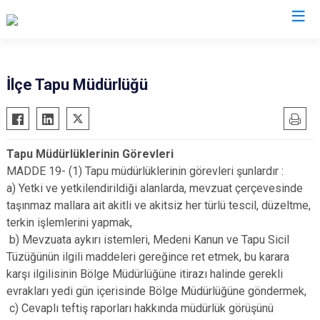
Kocaeli
İlçe Tapu Müdürlüğü
Gebze
Başiskele
Gölcük
Darıca
Tapu Müdürlüklerinin Görevleri
Kandıra
Çayırova
MADDE 19- (1) Tapu müdürlüklerinin görevleri şunlardır :
Karamürsel
Dilovası
a) Yetki ve yetkilendirildiği alanlarda, mevzuat çerçevesinde
Körfez
İzmit
taşınmaz mallara ait akitli ve akitsiz her türlü tescil, düzeltme,
terkin işlemlerini yapmak,
Derince
Kartepe
b) Mevzuata aykırı istemleri, Medeni Kanun ve Tapu Sicil
Tüzüğünün ilgili maddeleri gereğince ret etmek, bu karara
karşı ilgilisinin Bölge Müdürlüğüne itirazı halinde gerekli
evrakları yedi gün içerisinde Bölge Müdürlüğüne göndermek,
c) Cevaplı teftiş raporları hakkında müdürlük görüşünü