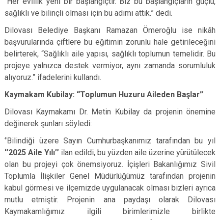
“Her evlilik yeni bir başlangıçtır. Biz bu başlangıçların güçlü,
sağlıklı ve bilinçli olması için bu adımı attık.” dedi.
Dilovası Belediye Başkanı Ramazan Ömeroğlu ise nikâh
başvurularında çiftlere bu eğitimin zorunlu hale getirileceğini
belirterek, “Sağlıklı aile yapısı, sağlıklı toplumun temelidir. Bu
projeye yalnızca destek vermiyor, aynı zamanda sorumluluk
alıyoruz.” ifadelerini kullandı.
Kaymakam Kubilay: “Toplumun Huzuru Aileden Başlar”
Dilovası Kaymakamı Dr. Metin Kubilay da projenin önemine
değinerek şunları söyledi:
‘’Bilindiği üzere Sayın Cumhurbaşkanımız tarafından bu yıl
‘’2025 Aile Yılı’’
ilan edildi, bu yüzden aile üzerine yürütülecek
olan bu projeyi çok önemsiyoruz. İçişleri Bakanlığımız Sivil
Toplumla İlişkiler Genel Müdürlüğümüz tarafından projenin
kabul görmesi ve ilçemizde uygulanacak olması bizleri ayrıca
mutlu etmiştir. Projenin ana paydaşı olarak Dilovası
Kaymakamlığımız ilgili birimlerimizle birlikte