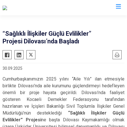
Kocaeli
“Sağlıklı İlişkiler Güçlü Evlilikler”
Projesi Dilovası’nda Başladı
Gebze
Başiskele
Gölcük
Darıca
Kandıra
Çayırova
30.09.2025
Karamürsel
Dilovası
Cumhurbaşkanımızın 2025 yılını “Aile Yılı” ilan etmesiyle
Körfez
İzmit
birlikte Dilovası’nda aile kurumunu güçlendirmeyi hedefleyen
Derince
Kartepe
önemli bir proje hayata geçirildi. Dilovası’nda faaliyet
gösteren Kocaeli Dernekler Federasyonu tarafından
hazırlanan ve İçişleri Bakanlığı Sivil Toplumla İlişkiler Genel
Müdürlüğü’nün desteklediği
“Sağlıklı İlişkiler Güçlü
Evlilikler” Projesi
ne başta Dilovası Kaymakamlığı olmak
üzere Üsküdar Üniversitesi bilimsel danışmanlığı ve Dilovası