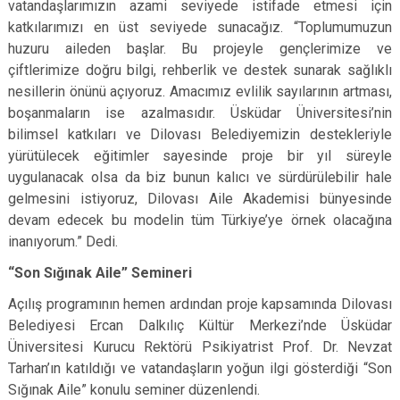
vatandaşlarımızın azami seviyede istifade etmesi için
katkılarımızı en üst seviyede sunacağız. “Toplumumuzun
huzuru aileden başlar. Bu projeyle gençlerimize ve
çiftlerimize doğru bilgi, rehberlik ve destek sunarak sağlıklı
nesillerin önünü açıyoruz. Amacımız evlilik sayılarının artması,
boşanmaların ise azalmasıdır. Üsküdar Üniversitesi’nin
bilimsel katkıları ve Dilovası Belediyemizin destekleriyle
yürütülecek eğitimler sayesinde proje bir yıl süreyle
uygulanacak olsa da biz bunun kalıcı ve sürdürülebilir hale
gelmesini istiyoruz, Dilovası Aile Akademisi bünyesinde
devam edecek bu modelin tüm Türkiye’ye örnek olacağına
inanıyorum.” Dedi.
“Son Sığınak Aile” Semineri
Açılış programının hemen ardından proje kapsamında Dilovası
Belediyesi Ercan Dalkılıç Kültür Merkezi’nde Üsküdar
Üniversitesi Kurucu Rektörü Psikiyatrist Prof. Dr. Nevzat
Tarhan’ın katıldığı ve vatandaşların yoğun ilgi gösterdiği “Son
Sığınak Aile” konulu seminer düzenlendi.