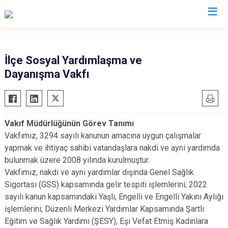
Kocaeli
İlçe Sosyal Yardımlaşma ve
Dayanışma Vakfı
Gebze
Başiskele
Gölcük
Darıca
Kandıra
Çayırova
Vakıf Müdürlüğünün Görev Tanımı
Karamürsel
Dilovası
Vakfımız, 3294 sayılı kanunun amacına uygun çalışmalar
Körfez
İzmit
yapmak ve ihtiyaç sahibi vatandaşlara nakdi ve ayni yardımda
Derince
Kartepe
bulunmak üzere 2008 yılında kurulmuştur.
Vakfımız, nakdi ve ayni yardımlar dışında Genel Sağlık
Sigortası (GSS) kapsamında gelir tespiti işlemlerini; 2022
sayılı kanun kapsamındaki Yaşlı, Engelli ve Engelli Yakını Aylığı
işlemlerini; Düzenli Merkezi Yardımlar Kapsamında Şartlı
Eğitim ve Sağlık Yardımı (ŞESY), Eşi Vefat Etmiş Kadınlara